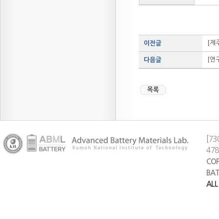
[제
이전글
[연
다음글
목록
[73
47
COP
BAT
ALL