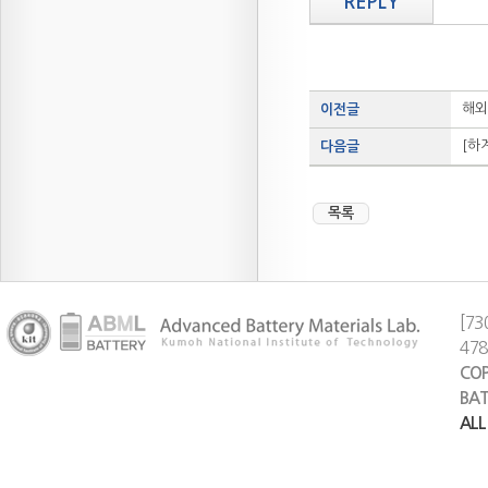
REPLY
해외
이전글
[하
다음글
목록
[73
47
COP
BAT
ALL