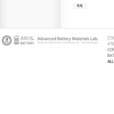
목록
[73
47
COP
BAT
ALL