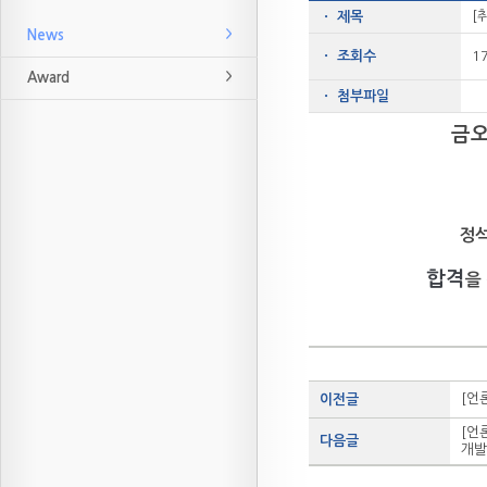
[
ㆍ 제목
News
ㆍ 조회수
1
Award
ㆍ 첨부파일
금
정석
합격
을
[언
이전글
[언
다음글
개발