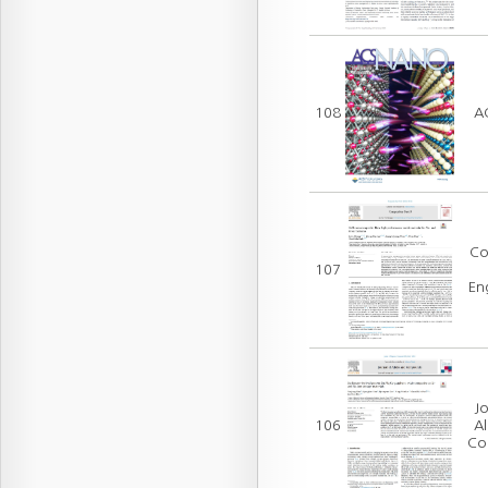
108
A
Co
107
En
Jo
106
Al
Co