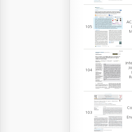
AC
105
M
Int
Jo
104
R
Co
103
En