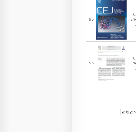
C
96
En
C
95
En