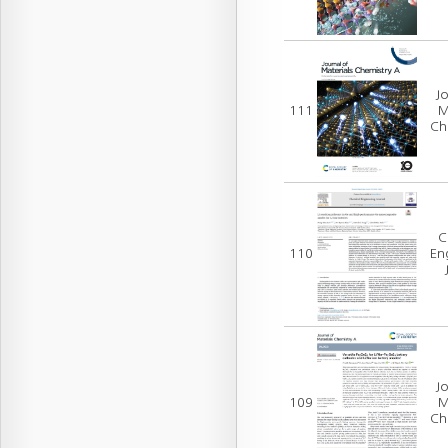
Jo
111
M
Ch
C
110
En
Jo
109
M
Ch