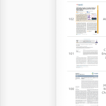
102
A
C
101
En
Jo
100
M
Ch