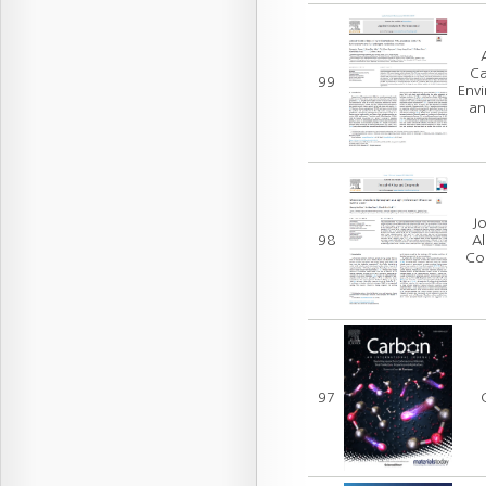
Ca
99
Env
an
Jo
98
Al
Co
97