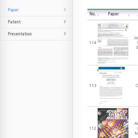
Paper
No.
Paper
Patent
Presentation
Jo
114
113
C
A
112
M