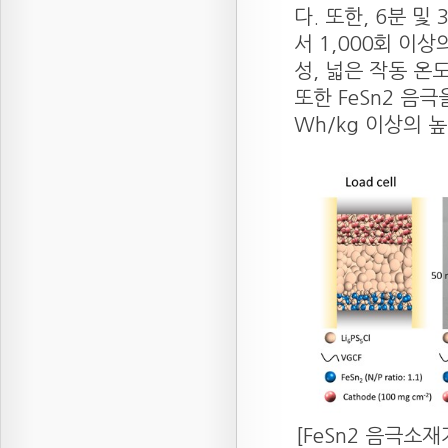
다. 또한, 6분 및
서 1,000회 이
성, 넓은 작동 온
또한 FeSn2 음
Wh/kg 이상의
[FeSn2 음극