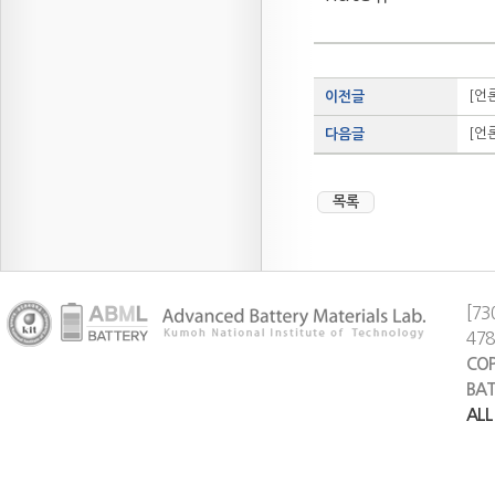
[언
이전글
[언
다음글
목록
[73
47
COP
BAT
ALL