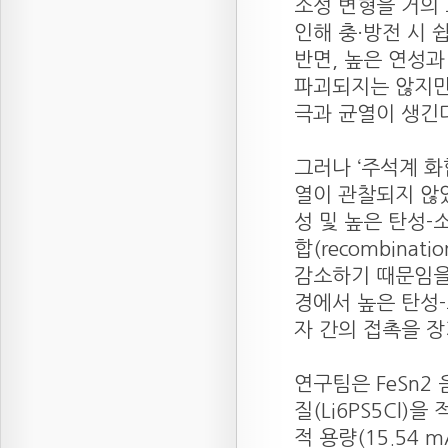
소성 변형을 거의
인해 충·방전 시 
반면, 높은 연성과
파괴되지는 않지만
극과 균열이 생긴
그러나 ‘주석계 화
열이 관찰되지 않았
성 및 높은 탄성-
합(recombina
감소하기 때문임을
경에서 높은 탄성
자 간의 접촉을 
연구팀은 FeSn2
질(Li6PS5Cl)을
적 용량(15.54 