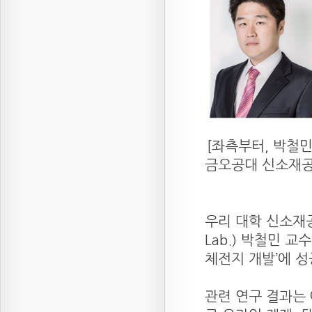
[좌측부터, 박철
금오공대 신소재공학
우리 대학 신소재공학
Lab.) 박철민 
체전지 개발’에 
관련 연구 결과는 에