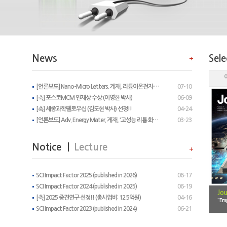
News
Sele
[언론보도] Nano-Micro Letters. 게재, 리튬이온전지·전고체전지 모두 적용 가능한 ‘차세대 고용량 실리콘 음극소재’ 개발
07-10
[축] 포스코MCM 인재상 수상 (이영한 박사)
06-09
[축] 세종과학펠로우십 (김도현 박사) 선정!!
04-24
[언론보도] Adv. Energy Mater. 게재, '고성능 리튬 화합물 음극 소재' 개발
03-23
Notice
|
Lecture
SCI Impact Factor 2025 (published in 2026)
06-17
SCI Impact Factor 2024 (published in 2025)
06-19
IF = 35.4)
Jou
[축] 2025 중견연구 선정!! (총사업비: 12.5억원)
04-16
ompound Anodes Enabling High-Performance All-Solid-State Li-Ion Batteries”
"Emp
By Do-Hyun Kim et al.
SCI Impact Factor 2023 (published in 2024)
06-21