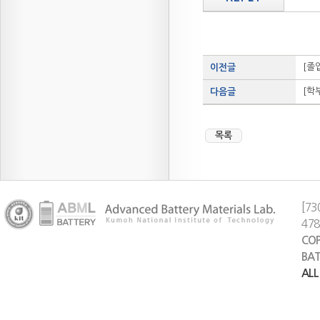
[졸
이전글
[학
다음글
목록
[73
47
COP
BAT
ALL