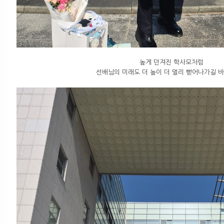
높게 던져진 학사모처럼
선배님의 미래도 더 높이 더 멀리 뻗어나가길 바