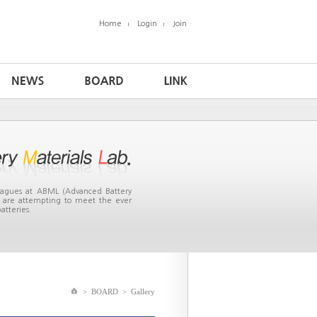
Home
Login
Join
leagues at ABML (Advanced Battery
ea are attempting to meet the ever
atteries.
>
BOARD
>
Gallery