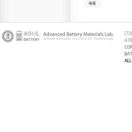
목록
[73
47
COP
BAT
ALL