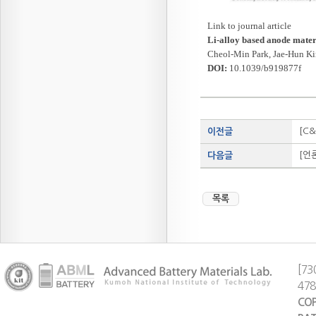
Link to journal article
Li-alloy based anode materi
Cheol-Min Park, Jae-Hun K
DOI:
10.1039/b919877f
[C&
이전글
[언
다음글
목록
[73
47
COP